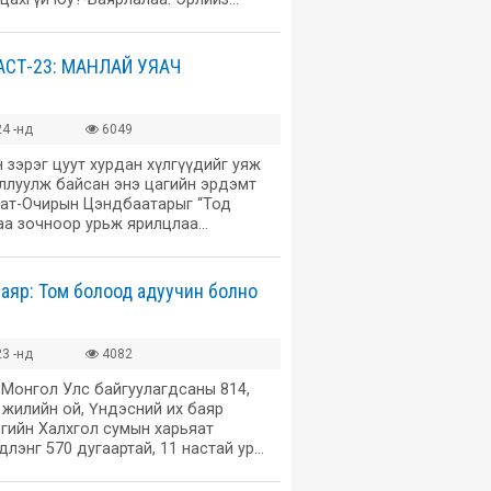
СТ-23: МАНЛАЙ УЯАЧ
4 -нд
6049
н зэрэг цуут хурдан хүлгүүдийг уяж
оллуулж байсан энэ цагийн эрдэмт
Бат-Очирын Цэндбаатарыг “Тод
аа зочноор урьж ярилцлаа…
аяр: Том болоод адуучин болно
3 -нд
4082
х Монгол Улс байгуулагдсаны 814,
 жилийн ой, Үндэсний их баяр
ийн Халхгол сумын харьяат
длэнг 570 дугаартай, 11 настай ур…