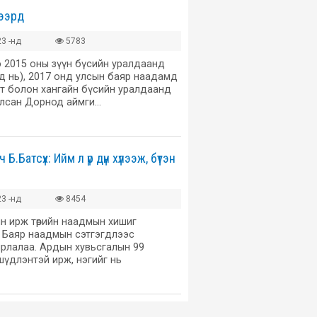
зээрд
3 -нд
5783
э 2015 оны зүүн бүсийн уралдаанд
д нь), 2017 онд улсын баяр наадамд
гт болон хангайн бүсийн уралдаанд
уулсан Дорнод аймги…
.Батсүх: Ийм л үр дүн хүлээж, бүтэн
3 -нд
8454
ин ирж төрийн наадмын хишиг
. Баяр наадмын сэтгэгдлээс
ярлалаа. Ардын хувьсгалын 99
үдлэнтэй ирж, нэгийг нь