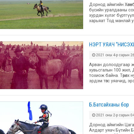
Дорнод аймгийн Хөлөн
бүсийн уралдааны со
хурдан хүлэг бүртгүү
харьяат Тод манлай 
НЭРТ УЯАЧ “НИСЭХ
2021 оны 4-р сарын 26
Арван долоодугаар ж
хувьсгалын 100 жил, 
тохиож байна. Төрөлх
эрдэм төгс уяачид, э
Б.Батсайханы бор
2021 оны 2-р сарын 04
Дорнод аймгийн Цага
Алдарт уяач Бүтийн 