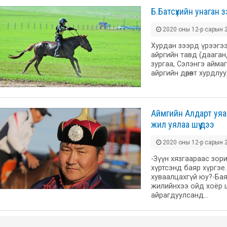
Б.Батсүхийн унаган 
2020 оны 12-р сарын 2
Хурдан зээрд үрээгэ
айргийн тавд (дааган
зургаа, Сэлэнгэ айма
айргийн дөрөвт хурдл
Аймгийн Алдарт уяач Б
жил уялаа шүү дээ
2020 оны 12-р сарын 2
-Зүүн хязгаараас зор
хүртсэнд баяр хүргэе
хуваалцахгүй юу?-Ба
жилийнхээ ойд хоёр ш
айрагдуулсанд…