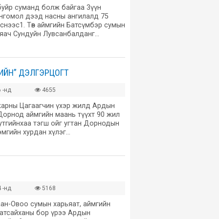
буйр суманд болж байгаа 3үүн
нгомол дээд насны ангилалд 75
лснээс1. Төв аймгийн Батсүмбэр сумын
уяач Сундуйн Лувсанбалданг…
ИЙН” ДЭЛГЭРЦОГТ
 -нд
4655
арны Цагаагчин үхэр жилд Ардын
Дорнод аймгийн маань түүхт 90 жил
 нутгийнхаа тэгш ойг угтан Дорнодын
рэмгийн хурдан хүлэг…
 -нд
5168
ан-Овоо сумын харьяат, аймгийн
Батсайханы бор үрээ Ардын