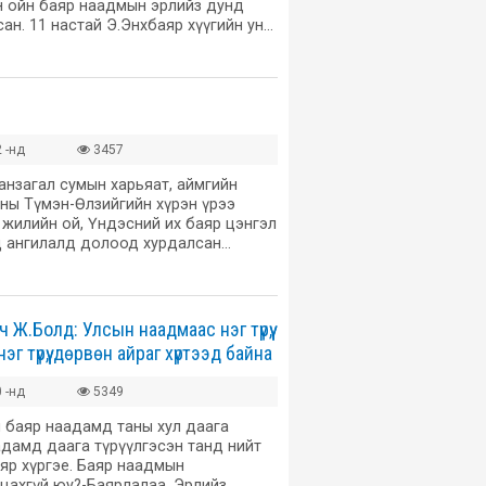
н ойн баяр наадмын эрлийз дунд
сан. 11 настай Э.Энхбаяр хүүгийн ун…
 -нд
3457
анзагал сумын харьяат, аймгийн
ны Түмэн-Өлзийгийн хүрэн үрээ
жилийн ой, Үндэсний их баяр цэнгэл
 ангилалд долоод хурдалсан…
 Ж.Болд: Улсын наадмаас нэг түрүү,
эг түрүү, дөрвөн айраг хүртээд байна
 -нд
5349
н баяр наадамд таны хул даага
наадамд даага түрүүлгэсэн танд нийт
аяр хүргэе. Баяр наадмын
лцахгүй юу?-Баярлалаа. Эрлийз…