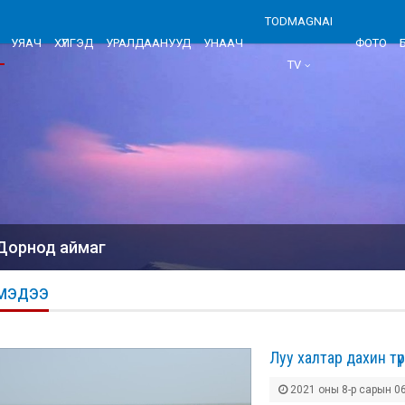
TODMAGNAI
УЯАЧ
ХҮЛГЭД
УРАЛДААНУУД
УНААЧ
ФОТО
TV
Дорнод аймаг
МЭДЭЭ
Луу халтар дахин түр
2021 оны 8-р сарын 06