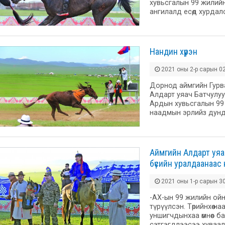
хувьсгалын 99 жилий
ангилалд есөд хурдал
Нандин хүрэн
2021 оны 2-р сарын 02
Дорнод аймгийн Гурв
Алдарт уяач Батчулуу
Ардын хувьсгалын 99 
наадмын эрлийз дунд
Аймгийн Алдарт уяач
бүсийн уралдаанаас н
2021 оны 1-р сарын 30
-АХ-ын 99 жилийн ой
түрүүлсэн. Төрийнхөө 
уншигчдынхаа өмнөөс б
сэтгэгдлээсээ хуваа