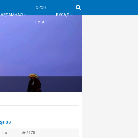
ОРОН
БАРДАМНАЛ
БУСАД
НУТАГ
үүллээ
 -нд
5175