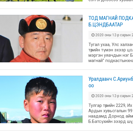
ТОД МАГНАЙ ПОДКА
Б.ЦЭНДБААТАР
2020 оны 12-р сарын 2
Тугал ухаа, Улс халза
төрийн түмэн эхээр ц
мэргэн уяачдын нэг 
магнай” подкастынхн
Уралдаанч С.Ариунб
оо
2020 оны 12-р сарын 2
Тулгар төрийн 2229, И
Ардын хувьсгалын 99
наадамд Дорнод аймг
Б.Батсүхийн зээрд шү